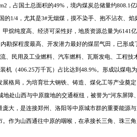
km2，占国土总面积的49%，境内煤炭总储量约808.1
国的1/4，尤其是3#无烟煤，摸不染手、抱不沾衣、焰
甲烷纯度高、经济可采性好，地质资源总量为6141亿
，是国内勘探程度最高、开发潜力最好的煤层气田，已形
运物流、民用及工业燃料、汽车燃料、瓦斯发电、工程
装机（406.25万千瓦）占比达到48.9%。形成以煤
发展格局，为培育壮大钢铁、铸造、煤化工等产业奠定
处山西与中原腹地的交通枢纽，被誉为“河东屏障、
量庞大，是连接郑州、洛阳等中原城市群的重要能源与
市。作为山西通往中原的咽喉，在承接长三角、珠三角